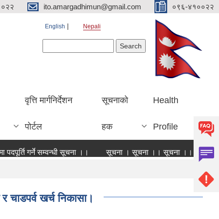
१०२२
ito.amargadhimun@gmail.com
०९६-४१००२२
English
Nepali
Search form
Search
वृत्ति मार्गनिर्देशन
सूचनाको
Health
पोर्टल
हक
Profile
दपूर्ति गर्ने सम्वन्धी सूचना ।।
सूचना । सूचना ।। सूचना ।।।
सरू
 र चाडपर्व खर्च निकासा।