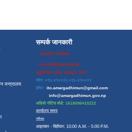
सम्पर्क जानकारी
प
अमरगढी नगरपालिका
नगर कार्यपालिकाको कार्यालय
सुदुरपश्चिम प्रदेश, डडेल्धुरा, नेपाल
फोन: ०९६-४१०२२२,०९६-४१००२२
न मन्त्रालय
इमेल :
ito.amargadhimun@gmail.com
info@amargadhimun.gov.np
अडियो नोटिस बोर्ड: 1618096410222
कार्यालय समय
ग
गर्मियाम
आइतबार - बिहीवार: 10:00 A.M. - 5:00 P.M.