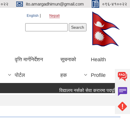
१०२२
ito.amargadhimun@gmail.com
०९६-४१००२२
English
Nepali
Search form
Search
वृत्ति मार्गनिर्देशन
सूचनाको
Health
पोर्टल
हक
Profile
विद्यालय नर्सको सेवा करारमा पदपूर्ति गर्ने सम्व