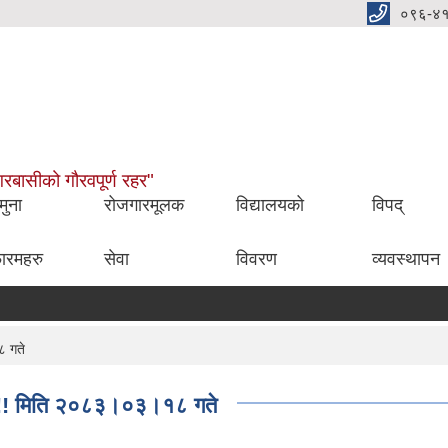
०९६-४
नगरबासीको गौरवपूर्ण रहर"
मुना
रोजगारमूलक
विद्यालयको
विपद्
ारमहरु
सेवा
विवरण
व्यवस्थापन
८ गते
ा !!! मिति २०८३।०३।१८ गते