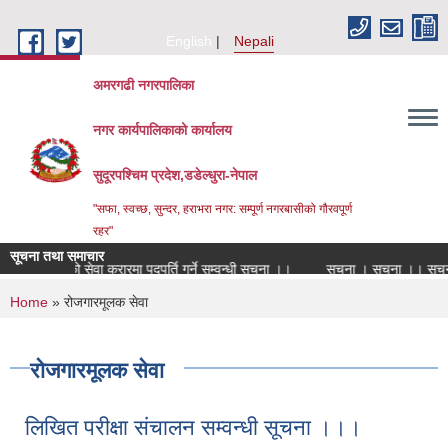
Skip to main content
English
Nepali
अमरगढी नगरपालिका
नगर कार्यपालिकाको कार्यालय
सुदूरपश्चिम प्रदेश,डडेल्धुरा-नेपाल
"सफा, स्वच्छ, सुन्दर, हराभरा नगर: सम्पूर्ण नगरबासीको गौरवपूर्ण
रहर"
सूचना तथा समाचार
िद्यालय नर्सको सेवा करारमा पदपूर्ति गर्ने सम्वन्धी सूचना ।।
सूचना । सूचना ।। सूचन
You are here
Home
» रोजगारमूलक सेवा
रोजगारमूलक सेवा
लिखित परीक्षा संचालन सम्वन्धी सूचना ।।।