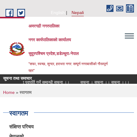
Skip to main content
English
Nepali
अमरगढी नगरपालिका
नगर कार्यपालिकाको कार्यालय
सुदूरपश्चिम प्रदेश,डडेल्धुरा-नेपाल
"सफा, स्वच्छ, सुन्दर, हराभरा नगर: सम्पूर्ण नगरबासीको गौरवपूर्ण
रहर"
सूचना तथा समाचार
 सेवा करारमा पदपूर्ति गर्ने सम्वन्धी सूचना ।।
सूचना । सूचना ।। सूचना ।।।
स
You are here
Home
» स्वागतम
स्वागतम
संक्षिप्त परिचय
नेपालको