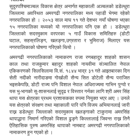
सुदुरपश्चिमाञ्चल विकास क्षेत्र अन्तर्गत महाकाली अञ्चलको डडेल्धुरा
जिल्लामा अवस्थित अमरगढी नगरपालिका मध्य पहाडी भेगमा रहेको
नगरपालिका हो । २०५३ साल माघ ११ गते देशभर नयाँ घोषणा भएका
१५ नगरपालिका मध्यको यो नगरपालिका पनि एक हो । डडेल्धुरा
जिल्लाको सदरमुकाम वरपरका ५ गाउँ विकास समितिहरु (डोटी
घटाल, सहस्रलिङ्ग, खलङ्गा,उग्रतारा र भुमिराज) मिलाएर यस
नगरपालिकाको घोषणा गरिएको थियो ।
अमरगढी नगरपालिकाको नामाकरण राजा रणबहादुर शाहको शासन
काल तथा राजकुमार बहादुर शाहको नायवीमा संञ्चालित नेपाल
एकिकरणको सिलसिलामा वि.सं. १८४४ भाद्र ३१ गते आइतबारका दिन
सेती नदीको नारीदाङमा गोर्खाली सैन्य सित डोटेली सैन्य पराजित
भइसकेपछि, डोटी राज्य पनि विशाल नेपाल अधिराज्यमा गाभिन पुग्यो र
यस भु-भागको सु-शासनलाई सुदृढ र विस्तार गर्नका लागि श्री अमर सिंह
थापा यस क्षेत्रका प्रथम प्रशासकका रुपमा नियुक्त भएर आए । उनले
यस क्षेत्रको संरक्षण तथा महाकाली पारि पनि विजय अभियानलाई जारी
राख्न डडेल्धुरा जिल्लाको सदरमुकाम खलङ्गाको टाकुरामा अमरसिंह
थापाद्धारा निमार्ण गरिएको विशाल ढुङ्गे किल्लालाई जिवन्त राख्न तिनै
ऐतिहासिक पुरुष अमरसिंह थापाको नामबाट अमरगढी नगरपालिकाको
नामाकरण हुन गएको हो ।