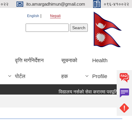
१०२२
ito.amargadhimun@gmail.com
०९६-४१००२२
English
Nepali
Search form
Search
वृत्ति मार्गनिर्देशन
सूचनाको
Health
पोर्टल
हक
Profile
विद्यालय नर्सको सेवा करारमा पदपूर्ति गर्ने सम्व