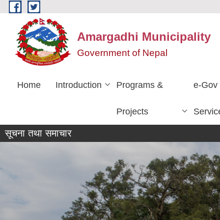
Skip to main content
Amargadhi Municipality
Government of Nepal
Home
Introduction
Programs &
e-Gov
Projects
Servic
सूचना तथा समाचार