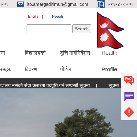
१०२२
ito.amargadhimun@gmail.com
०९६-४१००२२
English
Nepali
Search form
Search
ुना
विद्यालयको
वृत्ति मार्गनिर्देशन
Health
रमहरु
विवरण
पोर्टल
Profile
ो सेवा करारमा पदपूर्ति गर्ने सम्वन्धी सूचना ।।
सूचना । सूचना ।। सूचना