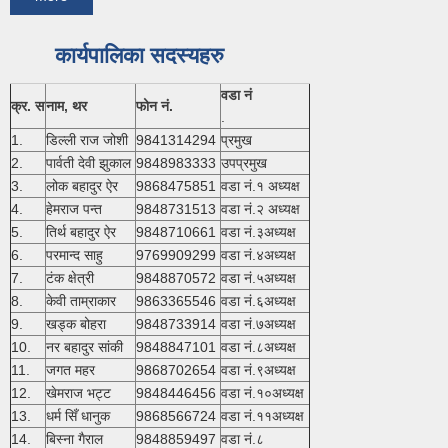
कार्यपालिका सदस्यहरु
वडा नं
क्र. स
नाम, थर
फोन नं.
.
1.
डिल्ली राज जोशी
9841314294
प्रमुख
2.
पार्वती देवी झुकाल
9848983333
उपप्रमुख
3.
लोक बहादुर ऐर
9868475851
वडा नं.१ अध्यक्ष
4.
हेमराज पन्त
9848731513
वडा नं.२ अध्यक्ष
5.
तिर्थ बहादुर ऐर
9848710661
वडा नं.३अध्यक्ष
6.
परमान्द साहु
9769909299
वडा नं.४अध्यक्ष
7.
टंक क्षेत्री
9848870572
वडा नं.५अध्यक्ष
8.
केवी ताम्राकार
9863365546
वडा नं.६अध्यक्ष
9.
खड्क बोहरा
9848733914
वडा नं.७अध्यक्ष
10.
नर बहादुर सांकी
9848847101
वडा नं.८अध्यक्ष
11.
जगत महर
9868702654
वडा नं.९अध्यक्ष
12.
खेमराज भट्ट
9848446456
वडा नं.१०अध्यक्ष
13.
धर्म सिँ धानुक
9868566724
वडा नं.११अध्यक्ष
14.
बिस्ना गैराल
9848859497
वडा नं.८