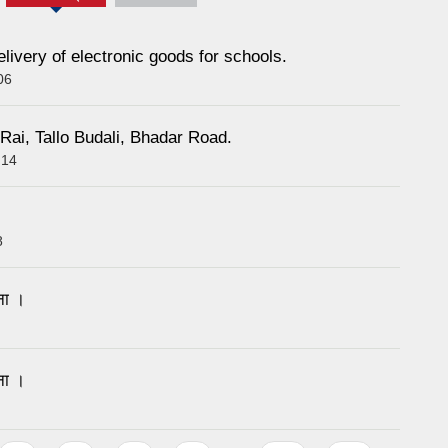
(active
tab)
elivery of electronic goods for schools.
06
 Rai, Tallo Budali, Bhadar Road.
:14
8
ना ।
ना ।