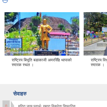
राष्ट्रिय विभूति बडाकाजी अमरसिँह थापाको
कर्मचारीहर
स्मारक ।
तस्विर
सेवाहरु
मदिरा जन्य पदार्थः खुद्रा विक्रेता सिफारिस