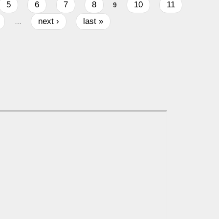
5
6
7
8
10
11
9
next ›
last »
…