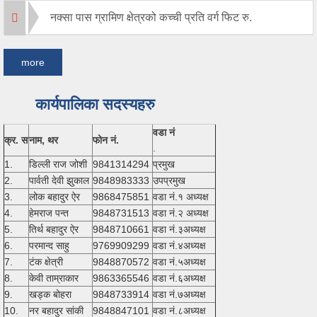
नक्सा पास ग्रामिण क्षेत्रको कच्ची प्रति वर्ग फिट रु.
more
कार्यपालिका सदस्यहरु
वडा नं
क्र. स
नाम, थर
फोन नं.
.
1.
डिल्ली राज जोशी
9841314294
प्रमुख
2.
पार्वती देवी झुकाल
9848983333
उपप्रमुख
3.
लोक बहादुर ऐर
9868475851
वडा नं.१ अध्यक्ष
4.
हेमराज पन्त
9848731513
वडा नं.२ अध्यक्ष
5.
तिर्थ बहादुर ऐर
9848710661
वडा नं.३अध्यक्ष
6.
परमान्द साहु
9769909299
वडा नं.४अध्यक्ष
7.
टंक क्षेत्री
9848870572
वडा नं.५अध्यक्ष
8.
केवी ताम्राकार
9863365546
वडा नं.६अध्यक्ष
9.
खड्क बोहरा
9848733914
वडा नं.७अध्यक्ष
10.
नर बहादुर सांकी
9848847101
वडा नं.८अध्यक्ष