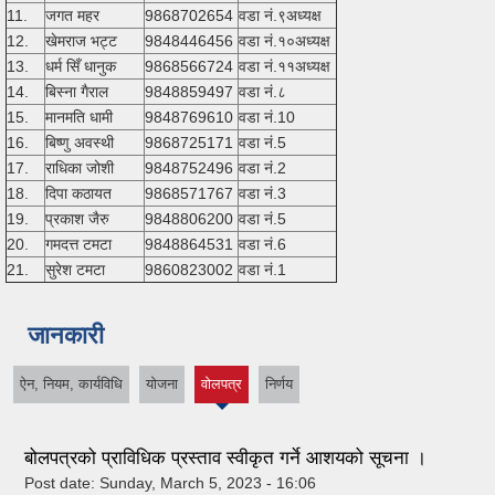
11.
जगत महर
9868702654
वडा नं.९अध्यक्ष
12.
खेमराज भट्ट
9848446456
वडा नं.१०अध्यक्ष
13.
धर्म सिँ धानुक
9868566724
वडा नं.११अध्यक्ष
14.
बिस्ना गैराल
9848859497
वडा नं.८
15.
मानमति धामी
9848769610
वडा नं.10
16.
बिष्णु अवस्थी
9868725171
वडा नं.5
17.
राधिका जोशी
9848752496
वडा नं.2
18.
दिपा कठायत
9868571767
वडा नं.3
19.
प्रकाश जैरु
9848806200
वडा नं.5
20.
गमदत्त टमटा
9848864531
वडा नं.6
21.
सुरेश टमटा
9860823002
वडा नं.1
जानकारी
ऐन, नियम, कार्यविधि
योजना
वोलपत्र
निर्णय
(active
tab)
बोलपत्रको प्राविधिक प्रस्ताव स्वीकृत गर्ने आशयको सूचना ।
Post date:
Sunday, March 5, 2023 - 16:06