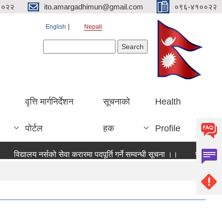
१०२२
ito.amargadhimun@gmail.com
०९६-४१००२२
English
Nepali
Search form
Search
वृत्ति मार्गनिर्देशन
सूचनाको
Health
पोर्टल
हक
Profile
विद्यालय नर्सको सेवा करारमा पदपूर्ति गर्ने सम्वन्धी सूचना ।।
सूचना । स