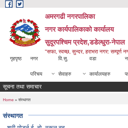
Skip to main content
अमरगढी नगरपालिका
नगर कार्यपालिकाको कार्यालय
सुदूरपश्चिम प्रदेश,डडेल्धुरा-नेपाल
"सफा, स्वच्छ, सुन्दर, हराभरा नगर: सम्पूर्ण 
गृहपृष्ठ
नगर
वि.सु.
वडा
न
परिचय
सेवाहरु
कार्यालयहरु
फ
सूचना तथा समाचार
You are here
Home
» संस्थागत
संस्थागत
श्री मोडर्न ई. बो. स्कुल दह