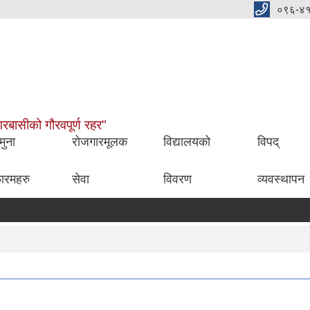
०९६-४
नगरबासीको गौरवपूर्ण रहर"
मुना
रोजगारमूलक
विद्यालयको
विपद्
ारमहरु
सेवा
विवरण
व्यवस्थापन