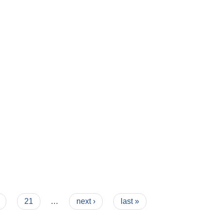
21
…
next ›
last »