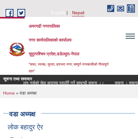
Skip to main content
English
Nepali
अमरगढी नगरपालिका
नगर कार्यपालिकाको कार्यालय
सुदूरपश्चिम प्रदेश,डडेल्धुरा-नेपाल
"सफा, स्वच्छ, सुन्दर, हराभरा नगर: सम्पूर्ण नगरबासीको गौरवपूर्ण
रहर"
सूचना तथा समाचार
विद्यालय नर्सको सेवा करारमा पदपूर्ति गर्ने सम्वन्धी सूचना ।।
सूचना । सूचना 
You are here
Home
» वडा अध्यक्ष
वडा अध्यक्ष
लोक बहादुर ऐर