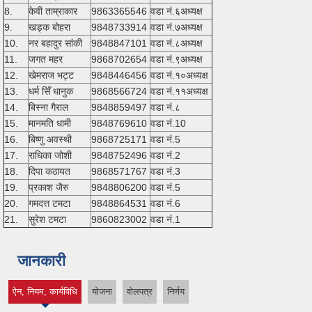
8.
केवी ताम्राकार
9863365546
वडा नं.६अध्यक्ष
9.
खड्क बोहरा
9848733914
वडा नं.७अध्यक्ष
10.
नर बहादुर सांकी
9848847101
वडा नं.८अध्यक्ष
11.
जगत महर
9868702654
वडा नं.९अध्यक्ष
12.
खेमराज भट्ट
9848446456
वडा नं.१०अध्यक्ष
13.
धर्म सिँ धानुक
9868566724
वडा नं.११अध्यक्ष
14.
बिस्ना गैराल
9848859497
वडा नं.८
15.
मानमति धामी
9848769610
वडा नं.10
16.
बिष्णु अवस्थी
9868725171
वडा नं.5
17.
राधिका जोशी
9848752496
वडा नं.2
18.
दिपा कठायत
9868571767
वडा नं.3
19.
प्रकाश जैरु
9848806200
वडा नं.5
20.
गमदत्त टमटा
9848864531
वडा नं.6
21.
सुरेश टमटा
9860823002
वडा नं.1
जानकारी
ऐन, नियम, कार्यविधि
योजना
वोलपत्र
निर्णय
(active tab)