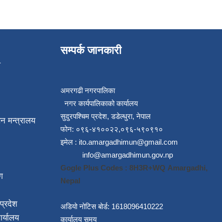
सम्पर्क जानकारी
प
अमरगढी नगरपालिका
नगर कार्यपालिकाको कार्यालय
सुदुरपश्चिम प्रदेश, डडेल्धुरा, नेपाल
न मन्त्रालय
फोन: ०९६-४१००२२,०९६-५९०९१०
इमेल :
ito.amargadhimun@gmail.com
info@amargadhimun.gov.np
Gogle Plus Codes : 8H3R+WQ Amargadhi,
ग
Nepal
प्रदेश
अडियो नोटिस बोर्ड: 1618096410222
ार्यालय
कार्यालय समय