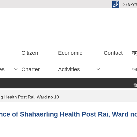
०९६-४
Citizen
Economic
Contact
नम
es
Charter
Activities
फा
विद्
 Health Post Rai, Ward no 10
ce of Shahasrling Health Post Rai, Ward n