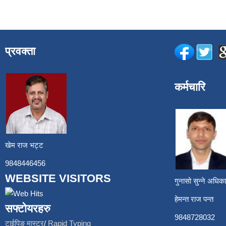
प्रवक्ता
कर्मचारि
खेम राज भट्ट
9848446456
WEBSITE VISITORS
गुनासो सुन्ने अध
हेमन्त राज प
सफ्टोयरहरु
9848728
टाईपिङ मास्टर
/
Rapid Typing