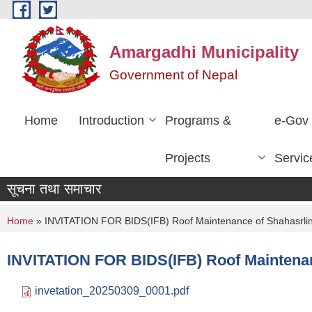
Skip to main content
Amargadhi Municipality
Government of Nepal
Home
Introduction
Programs &
e-Gov
Projects
Servic
सूचना तथा समाचार
You are here
Home
» INVITATION FOR BIDS(IFB) Roof Maintenance of Shahasrling
INVITATION FOR BIDS(IFB) Roof Maintenan
invetation_20250309_0001.pdf