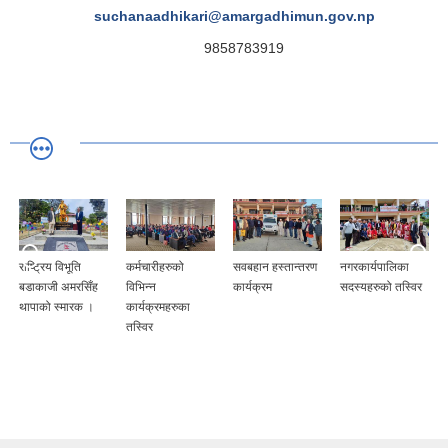
suchanaadhikari@amargadhimun.gov.np
9858783919
राष्ट्रिय विभूति
कर्मचारीहरुको
सवबहान हस्तान्तरण
नगरकार्यपालिका
बडाकाजी अमरसिँह
विभिन्न
कार्यक्रम
सदस्यहरुको तस्विर
ल
थापाको स्मारक ।
कार्यक्रमहरुका
तस्विर