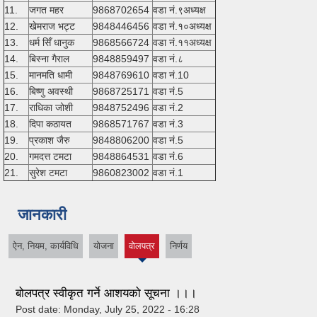
11.
जगत महर
9868702654
वडा नं.९अध्यक्ष
12.
खेमराज भट्ट
9848446456
वडा नं.१०अध्यक्ष
13.
धर्म सिँ धानुक
9868566724
वडा नं.११अध्यक्ष
14.
बिस्ना गैराल
9848859497
वडा नं.८
15.
मानमति धामी
9848769610
वडा नं.10
16.
बिष्णु अवस्थी
9868725171
वडा नं.5
17.
राधिका जोशी
9848752496
वडा नं.2
18.
दिपा कठायत
9868571767
वडा नं.3
19.
प्रकाश जैरु
9848806200
वडा नं.5
20.
गमदत्त टमटा
9848864531
वडा नं.6
21.
सुरेश टमटा
9860823002
वडा नं.1
जानकारी
ऐन, नियम, कार्यविधि
योजना
वोलपत्र
निर्णय
(active
tab)
बोलपत्र स्वीकृत गर्ने आशयको सूचना ।।।
Post date:
Monday, July 25, 2022 - 16:28