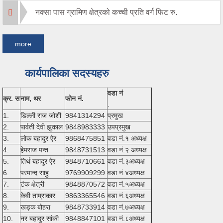
नक्सा पास ग्रामिण क्षेत्रको कच्ची प्रति वर्ग फिट रु.
more
कार्यपालिका सदस्यहरु
वडा नं
क्र. स
नाम, थर
फोन नं.
.
1.
डिल्ली राज जोशी
9841314294
प्रमुख
2.
पार्वती देवी झुकाल
9848983333
उपप्रमुख
3.
लोक बहादुर ऐर
9868475851
वडा नं.१ अध्यक्ष
4.
हेमराज पन्त
9848731513
वडा नं.२ अध्यक्ष
5.
तिर्थ बहादुर ऐर
9848710661
वडा नं.३अध्यक्ष
6.
परमान्द साहु
9769909299
वडा नं.४अध्यक्ष
7.
टंक क्षेत्री
9848870572
वडा नं.५अध्यक्ष
8.
केवी ताम्राकार
9863365546
वडा नं.६अध्यक्ष
9.
खड्क बोहरा
9848733914
वडा नं.७अध्यक्ष
10.
नर बहादुर सांकी
9848847101
वडा नं.८अध्यक्ष